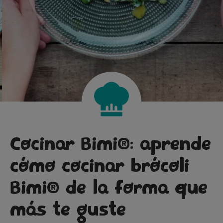
Cocinar Bimi®: aprende
cómo cocinar brócoli
Bimi® de la forma que
Huevos revueltos con
más te guste
®