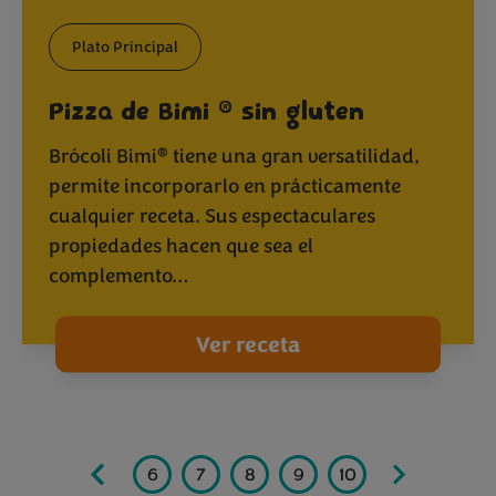
Plato Principal
®
Pizza de Bimi
sin gluten
®
Brócoli Bimi
tiene una gran versatilidad,
permite incorporarlo en prácticamente
cualquier receta. Sus espectaculares
propiedades hacen que sea el
complemento…
Ver receta
3
4
5
6
7
8
9
10
11
12
1