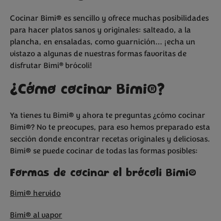
Bimi
y espárragos
trigueros
Cocinar Bimi® es sencillo y ofrece muchas posibilidades
para hacer platos sanos y originales: salteado, a la
plancha, en ensaladas, como guarnición… ¡echa un
vistazo a algunas de nuestras formas favoritas de
®
disfrutar Bimi
brócoli!
¿Cómo cocinar Bimi®?
Ya tienes tu Bimi® y ahora te preguntas ¿cómo cocinar
Bimi®? No te preocupes, para eso hemos preparado esta
sección donde encontrar recetas originales y deliciosas.
Bimi® se puede cocinar de todas las formas posibles:
Formas de cocinar el brócoli Bimi®
Bimi® hervido
Bimi® al vapor