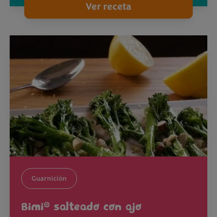
Ver receta
Guarnición
®
Bimi
salteado con ajo