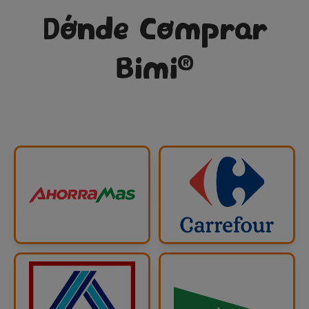
Dónde Comprar
®
Bimi