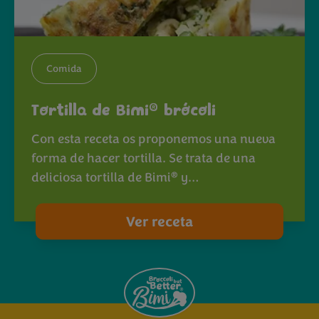
Comida
®
Tortilla de Bimi
brócoli
Con esta receta os proponemos una nueva
forma de hacer tortilla. Se trata de una
®
deliciosa tortilla de Bimi
y…
Ver receta