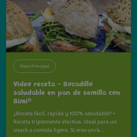
Plato Principal
Video receta - Bocadillo
saludable en pan de semilla con
®
Bimi
¿Receta fácil, rápida y 100% saludable? =
Receta triplemente efectiva. Ideal para un
snack o comida ligera. Si eres un/a…