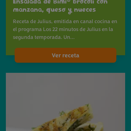
®
Ensalada de Bimi
brócoli con
manzana, queso y nueces
Receta de Julius, emitida en canal cocina en
el programa Los 22 minutos de Julius en la
segunda temporada. Un…
Ver receta