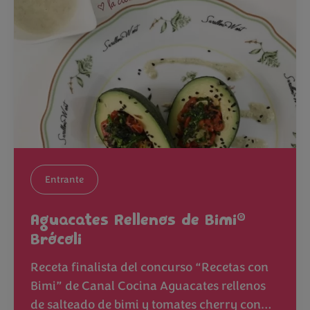
Entrante
®
Aguacates Rellenos de Bimi
Brócoli
Receta finalista del concurso “Recetas con
Bimi” de Canal Cocina Aguacates rellenos
de salteado de bimi y tomates cherry con…