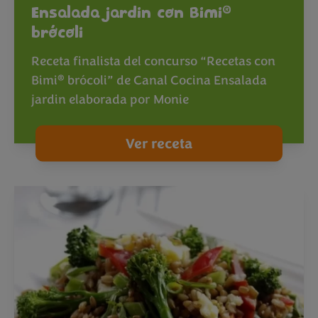
®
Ensalada jardin con Bimi
brócoli
Receta finalista del concurso “Recetas con
®
Bimi
brócoli” de Canal Cocina Ensalada
jardin elaborada por Monie
Ver receta