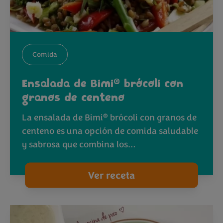
Comida
®
Ensalada de Bimi
brócoli con
granos de centeno
®
La ensalada de Bimi
brócoli con granos de
centeno es una opción de comida saludable
y sabrosa que combina los…
Ver receta