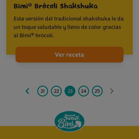
®
Bimi
Brócoli Shakshuka
Esta versión del tradicional shakshuka le da
un toque saludable y lleno de color gracias
®
al Bimi
brócoli.
Ver receta
18
19
20
21
22
23
24
25