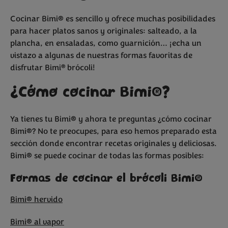
Bimi
y espárragos
trigueros
Cocinar Bimi® es sencillo y ofrece muchas posibilidades
para hacer platos sanos y originales: salteado, a la
plancha, en ensaladas, como guarnición… ¡echa un
vistazo a algunas de nuestras formas favoritas de
®
disfrutar Bimi
brócoli!
¿Cómo cocinar Bimi®?
Ya tienes tu Bimi® y ahora te preguntas ¿cómo cocinar
Bimi®? No te preocupes, para eso hemos preparado esta
sección donde encontrar recetas originales y deliciosas.
Bimi® se puede cocinar de todas las formas posibles:
Formas de cocinar el brócoli Bimi®
Bimi® hervido
Bimi® al vapor