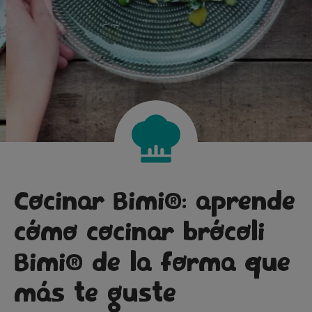
Cocinar Bimi®: aprende
cómo cocinar brócoli
Bimi® de la forma que
Huevos revueltos con
más te guste
®