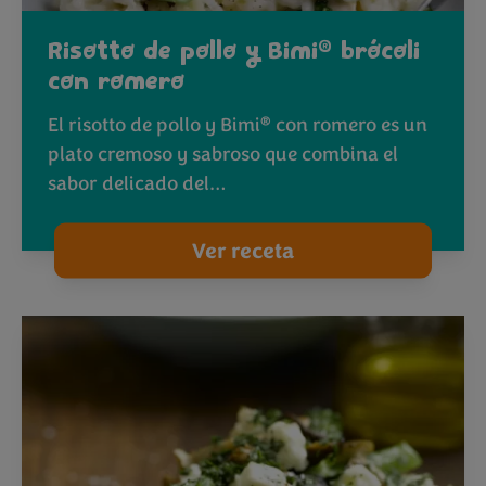
®
Risotto de pollo y Bimi
brócoli
con romero
®
El risotto de pollo y Bimi
con romero es un
plato cremoso y sabroso que combina el
sabor delicado del…
Ver receta