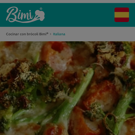
Cocinar con brócoli Bimi
Italiana
®