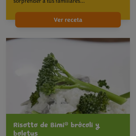
sorprender a tus familiares…
Ver receta
®
Risotto de Bimi
brócoli y
boletus