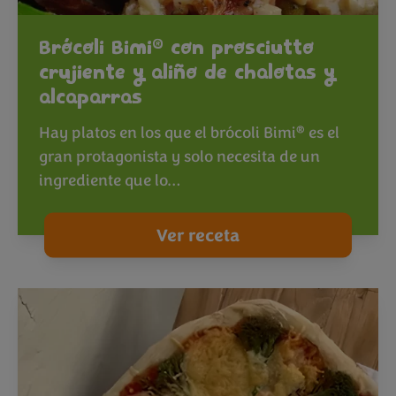
®
Brócoli Bimi
con prosciutto
crujiente y aliño de chalotas y
alcaparras
®
Hay platos en los que el brócoli Bimi
es el
gran protagonista y solo necesita de un
ingrediente que lo…
Ver receta