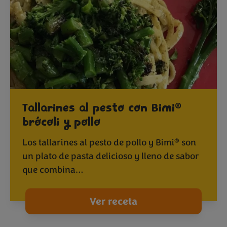
®
Tallarines al pesto con Bimi
brócoli y pollo
®
Los tallarines al pesto de pollo y Bimi
son
un plato de pasta delicioso y lleno de sabor
que combina…
Ver receta