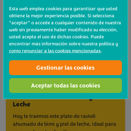
Esta web emplea cookies para garantizar que usted
obtiene la mejor experiencia posible. Si selecciona
“aceptar” o accede a cualquier contenido de nuestra
web sin previamente haber modificado su elección,
usted acepta el uso de dichas cookies. Puede
encontrar más información sobre nuestra política y
como renunciar a las cookies mencionadas
.
Gestionar las cookies
Aceptar todas las cookies
®
Ravioli de Bimi
brócoli y Piel de
Leche
Hoy te traemos este plato de ravioli
ahumado de bimi y piel de leche, ideal para