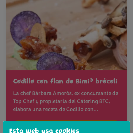
®
Codillo con flan de Bimi
brócoli
La chef Bárbara Amorós, ex concursante de
Top Chef y propietaria del Cátering BTC,
elabora una receta de Codillo con…
Ver receta
Esta web usa cookies