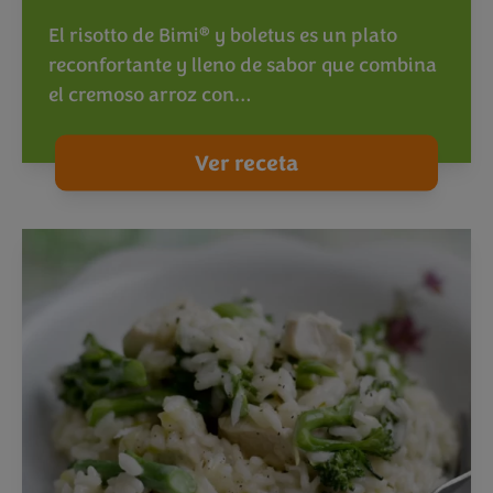
®
El risotto de Bimi
y boletus es un plato
reconfortante y lleno de sabor que combina
el cremoso arroz con…
Ver receta