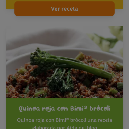
Ver receta
®
Quinoa roja con Bimi
brócoli
®
Quinoa roja con Bimi
brócoli una receta
elaborada por Aida del blog