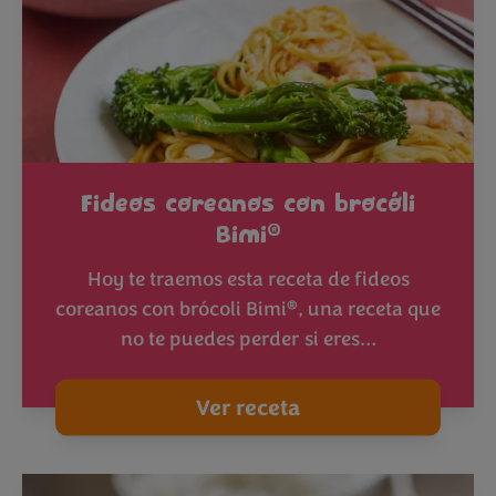
Fideos coreanos con brocóli
®
Bimi
Hoy te traemos esta receta de fideos
®
coreanos con brócoli Bimi
, una receta que
no te puedes perder si eres…
Ver receta