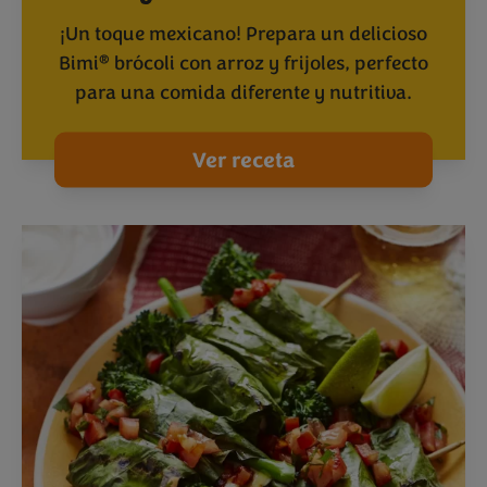
¡Un toque mexicano! Prepara un delicioso
®
Bimi
brócoli con arroz y frijoles, perfecto
para una comida diferente y nutritiva.
Ver receta