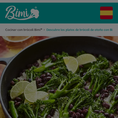
®
Cocinar con brócoli Bimi
Descubre los platos de brócoli de otoño con Bimi
®