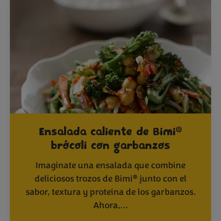
®
Ensalada caliente de Bimi
brócoli con garbanzos
Imagínate una ensalada que combine
®
deliciosos trozos de Bimi
junto con el
sabor, textura y proteína de los garbanzos.
Ahora,…