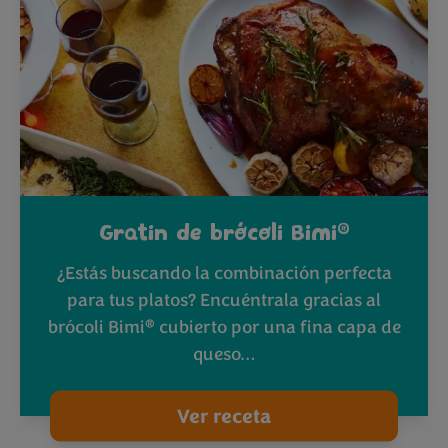
®
Gratin de brócoli Bimi
¿Estás buscando la combinación perfecta
para tus platos? Encuéntrala gracias al
®
brócoli Bimi
cubierto por una fina capa de
queso…
Ver receta