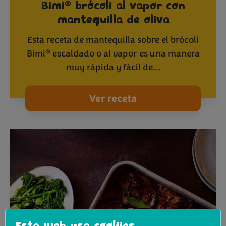
®
Bimi
brócoli al vapor con
mantequilla de oliva
Esta receta de mantequilla sobre el brócoli
®
Bimi
escaldado o al vapor es una manera
muy rápida y fácil de…
Ver receta