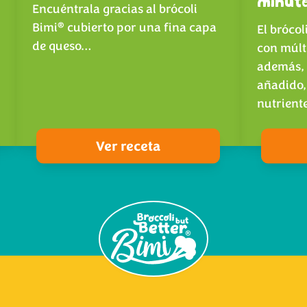
minut
Encuéntrala gracias al brócoli
®
Bimi
cubierto por una fina capa
El brócol
de queso…
con múlt
además, 
añadido,
nutrient
Ver receta