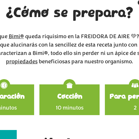
¿Cómo se prepara?
 que
Bimi®
queda riquísimo en la FREIDORA DE AIRE 💚
que alucinarás con la sencillez de esta receta junto con 
racterizan a Bimi®, todo ello sin perder ni un ápice de 
propiedades
beneficiosas para nuestro organismo.
Specificat
aración
Cocción
Para per
inutos
10 minutos
2