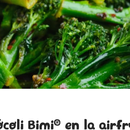
®
coli Bimi
en la airfr