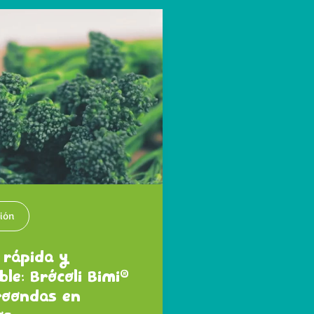
ión
 rápida y
®
ble: Brócoli Bimi
roondas en