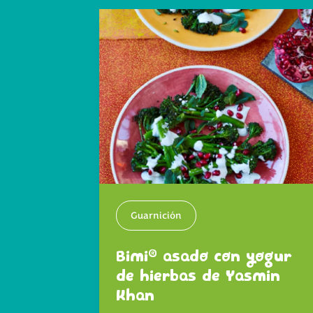
Guarnición
®
Bimi
asado con yogur
de hierbas de Yasmin
Khan