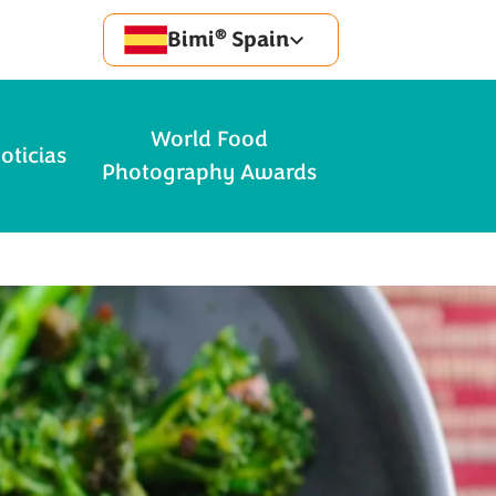
®
Bimi
Spain
World Food
oticias
Photography Awards