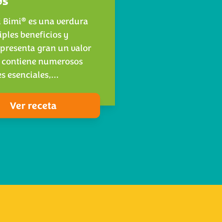
os
®
i Bimi
es una verdura
iples beneficios y
presenta gran un valor
 contiene numerosos
es esenciales,…
Ver receta