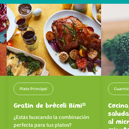
Plato Principal
Guarnic
®
Gratin de brócoli Bimi
Cocina
saluda
¿Estás buscando la combinación
al mic
perfecta para tus platos?