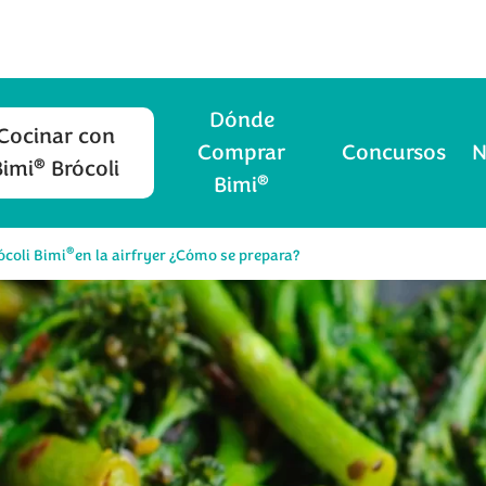
Dónde
Cocinar con
Comprar
Concursos
N
®
Bimi
Brócoli
®
Bimi
®
ócoli Bimi
en la airfryer ¿Cómo se prepara?