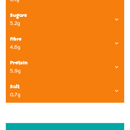
Sugars
5,2g
Fibre
4,6g
Protein
5,9g
Salt
0,7g