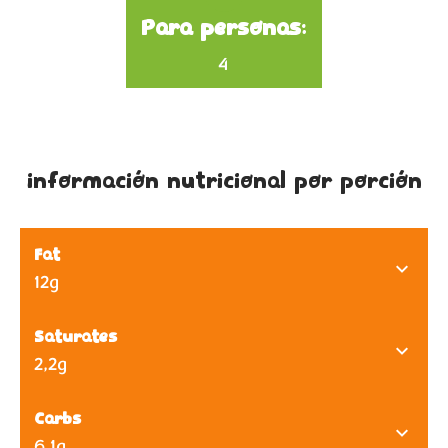
Para personas:
4
información nutricional por porción
Fat
12g
Saturates
2,2g
Carbs
6,1g