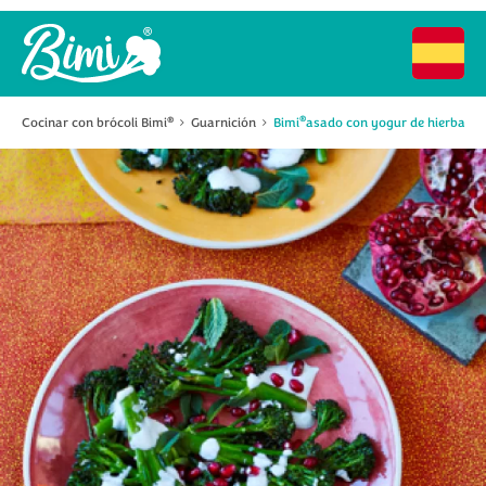
®
Cocinar con brócoli Bimi
Guarnición
Bimi
asado con yogur de hierbas 
®