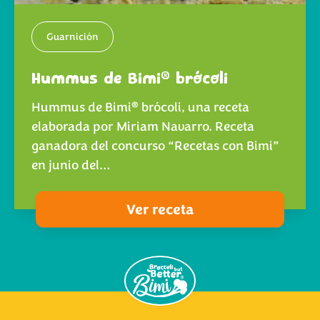
Guarnición
®
Hummus de Bimi
brócoli
®
Hummus de Bimi
brócoli, una receta
elaborada por Miriam Navarro. Receta
ganadora del concurso “Recetas con Bimi”
en junio del…
Ver receta