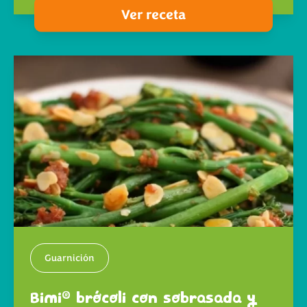
Ver receta
Guarnición
®
Bimi
brócoli con sobrasada y