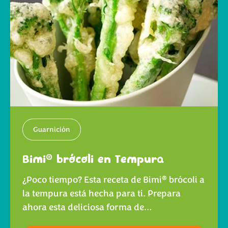
Guarnición
®
Bimi
brócoli en Tempura
®
¿Poco tiempo? Esta receta de Bimi
brócoli a
la tempura está hecha para ti. Prepara
ahora esta deliciosa forma de…