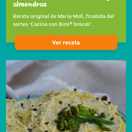
almendras
Receta original de Maria Moll, finalista del
®
sorteo ‘Cocina con Bimi
brócoli’.
Ver receta