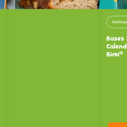
Noticia
Bases 
Calend
®
Bimi