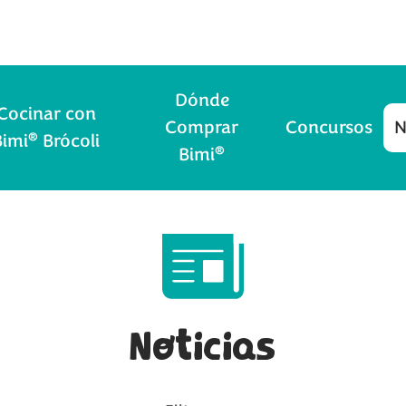
Dónde
Cocinar con
Comprar
Concursos
N
®
Bimi
Brócoli
®
Bimi
Noticias