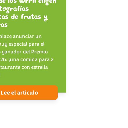
e los WFPA eligen
tografías
tas de frutas y
ras
place anunciar un
uy especial para el
o ganador del Premio
26: ¡una comida para 2
taurante con estrella
!
Lee el articulo