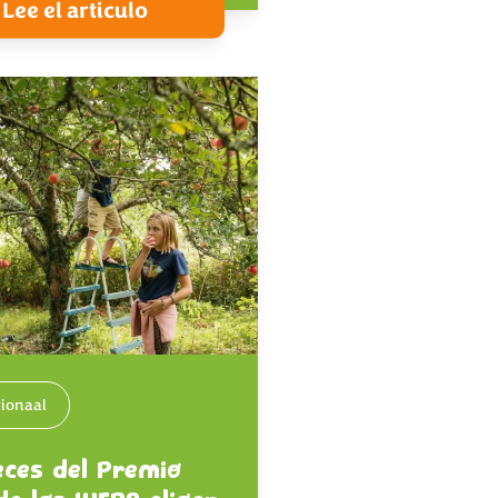
Lee el articulo
tionaal
eces del Premio