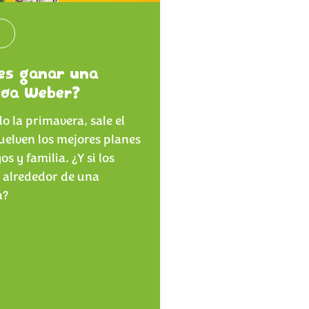
s
es ganar una
coa Weber?
o la primavera, sale el
vuelven los mejores planes
s y familia. ¿Y si los
alrededor de una
a?