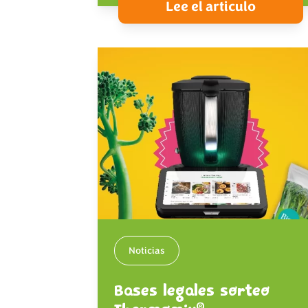
Lee el articulo
Noticias
Bases legales sorteo
®