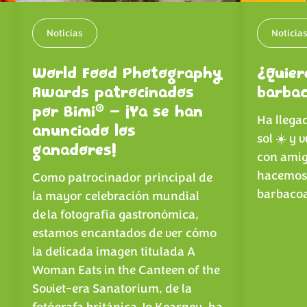
Noticias
Noticia
World Food Photography
¿Quier
Awards patrocinados
barba
®
por Bimi
– ¡Ya se han
Ha llegad
anunciado los
sol ☀️ y 
ganadores!
con amigo
hacemos 
Como patrocinador principal de
barbaco
la mayor celebración mundial
de la fotografía gastronómica,
estamos encantados de ver cómo
la delicada imagen titulada
A
Woman Eats in the Canteen of the
Soviet-era Sanatorium
, de la