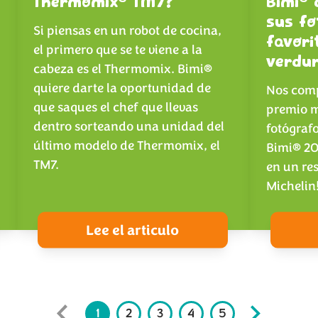
Thermomix
TM7?
Bimi
d
sus fo
Si piensas en un robot de cocina,
favori
el primero que se te viene a la
verdu
cabeza es el Thermomix. Bimi®
quiere darte la oportunidad de
Nos com
que saques el chef que llevas
premio m
dentro sorteando una unidad del
fotógraf
último modelo de Thermomix, el
Bimi® 20
TM7.
en un res
Michelin
Lee el articulo
1
2
3
4
5
6