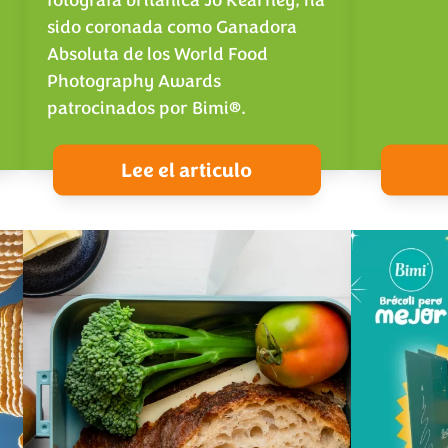
fotógrafa británica Jo Kearney, ha
sido coronada como Ganadora
Absoluta de los World Food
Photography Awards
patrocinados por Bimi®.
Lee el articulo