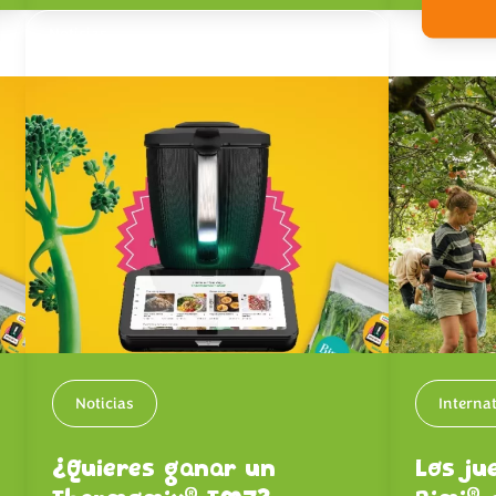
Noticias
®
Bimi
te da 6 consejos para
combatir los excesos de la
Navidad
Aumentar el consumo de frutas y
verduras como el
Bimi®
, practicar más ejercicio y un buen
descanso, claves para volver a cuidarte
Lee el articulo
Noticias
Interna
¿Quieres ganar un
Los ju
®
®