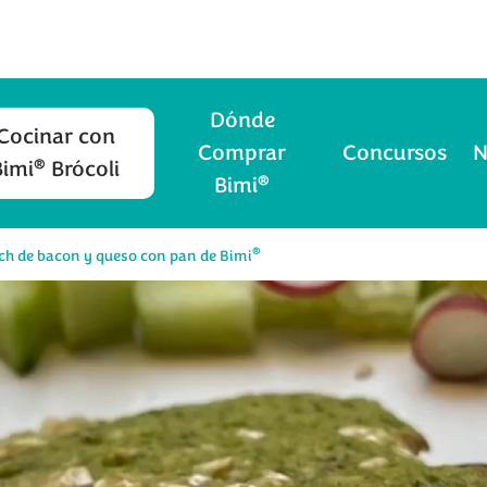
Dónde
Cocinar con
Comprar
Concursos
N
®
Bimi
Brócoli
®
Bimi
®
h de bacon y queso con pan de Bimi