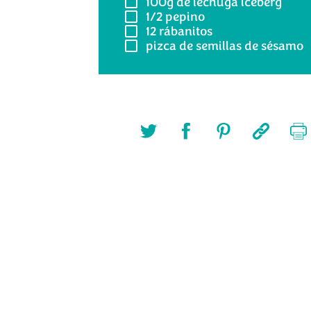
100g
de lechuga iceberg
1/2
pepino
12
rábanitos
pizca de semillas de sésamo