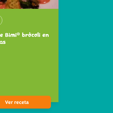
®
e Bimi
brócoli en
as
Ver receta