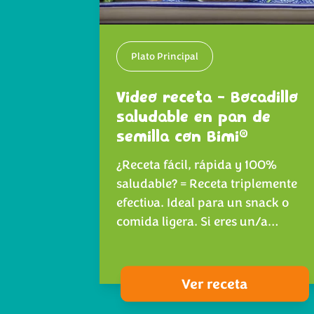
Plato Principal
Video receta - Bocadillo
saludable en pan de
®
semilla con Bimi
¿Receta fácil, rápida y 100%
saludable? = Receta triplemente
efectiva. Ideal para un snack o
comida ligera. Si eres un/a…
Ver receta