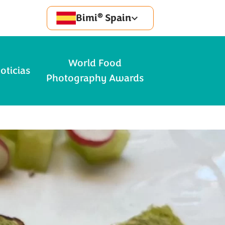
®
Bimi
Spain
World Food
oticias
Photography Awards