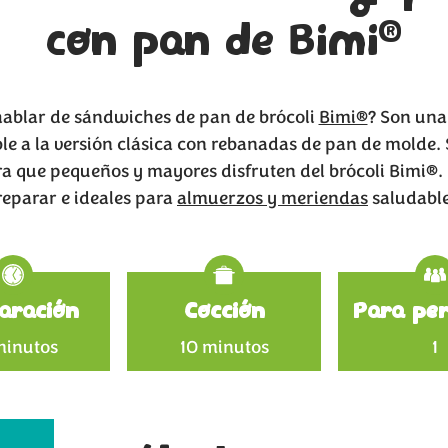
®
con pan de Bimi
hablar de sándwiches de pan de brócoli
Bimi®
? Son una
e a la versión clásica con rebanadas de pan de molde.
ra que pequeños y mayores disfruten del brócoli Bimi®. 
reparar e ideales para
almuerzos y meriendas
saludable
Specificat
aración
Cocción
Para per
minutos
10 minutos
1