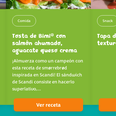
Comida
Snack
®
Tosta de Bimi
con
Tapa d
salmón ahumado,
textur
aguacate queso crema
¡Almuerza como un campeón con
esta receta de smørrebrød
inspirada en Scandi! El sándwich
de Scandi consiste en hacerlo
superlativo,…
Ver receta