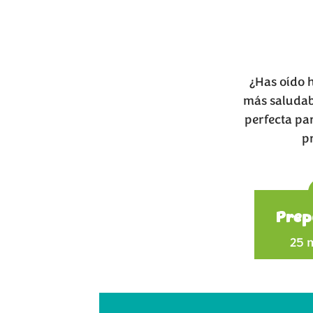
¿Has oído 
más saludabl
perfecta pa
p
Prep
25 