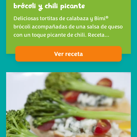
brócoli y chili picante
®
Deliciosas tortitas de calabaza y Bimi
brócoli acompañadas de una salsa de queso
con un toque picante de chili. Receta…
Ver receta