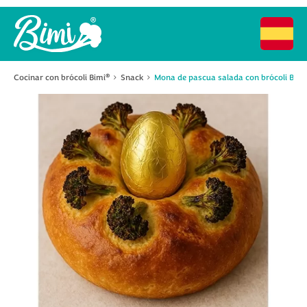
Cocinar con brócoli Bimi
Snack
Mona de pascua salada con brócoli Bimi
®