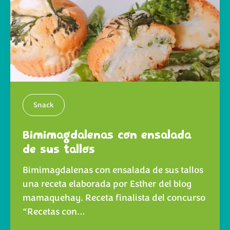
Snack
Bimimagdalenas con ensalada
de sus tallos
Bimimagdalenas con ensalada de sus tallos
una receta elaborada por Esther del blog
mamaquehay. Receta finalista del concurso
“Recetas con…