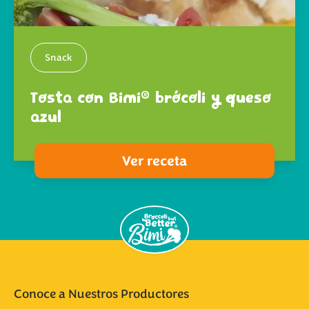
Snack
®
Tosta con Bimi
brócoli y queso
azul
Ver receta
Conoce a Nuestros Productores