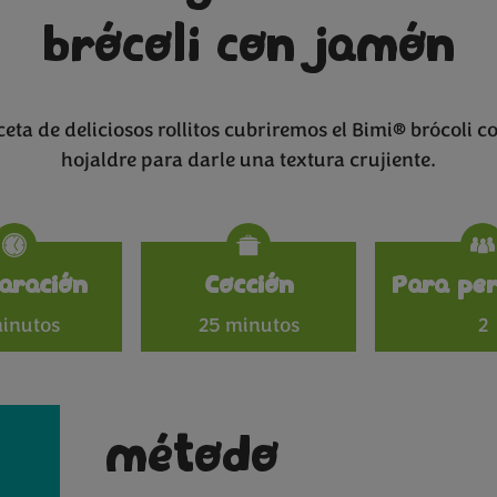
brócoli con jamón
ceta de deliciosos rollitos cubriremos el Bimi® brócoli 
hojaldre para darle una textura crujiente.
Specificat
aración
Cocción
Para per
inutos
25 minutos
2
método