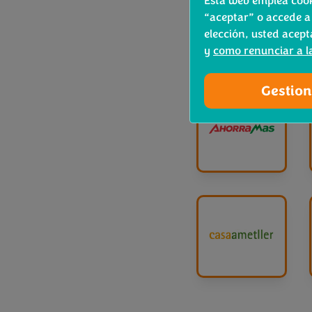
Esta web emplea cooki
“aceptar” o accede a
elección, usted acept
y
como renunciar a l
Gestion