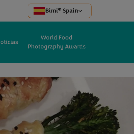
®
Bimi
Spain
World Food
oticias
Photography Awards