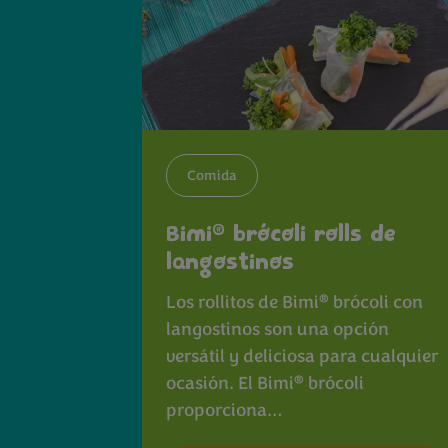
Comida
®
Bimi
brócoli rolls de
langostinos
®
Los rollitos de Bimi
brócoli con
langostinos son una opción
versátil y deliciosa para cualquier
®
ocasión. El Bimi
brócoli
proporciona…