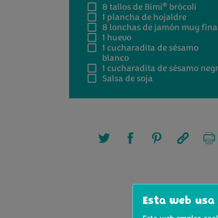
®
8
tallos de Bimi
brócoli
1
plancha de hojaldre
8
lonchas de jamón muy fina
1
huevo
1
cucharadita de sésamo
blanco
1
cucharadita de sésamo neg
Salsa de soja
Esta web usa 