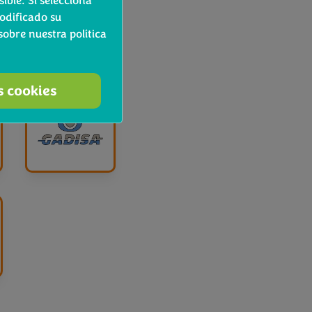
®
ible. Si selecciona
odificado su
obre nuestra política
s cookies