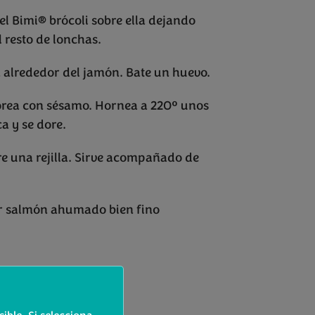
l Bimi® brócoli sobre ella dejando
l resto de lonchas.
la alrededor del jamón. Bate un huevo.
lvorea con sésamo. Hornea a 220º unos
a y se dore.
re una rejilla. Sirve acompañado de
or salmón ahumado bien fino