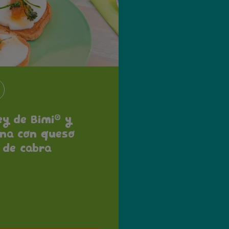
®
y de Bimi
y
na con queso
 de cabra