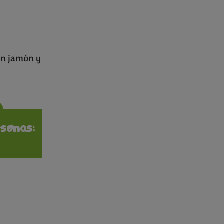
con jamón y
ions
sonas: