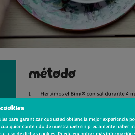
método
Hervimos el Bimi® con sal durante 4 
Refrescamos el Bimi® en agua con hiel
cookies
es para garantizar que usted obtiene la mejor experiencia pos
1 porción de arroz por Porción y 1 por
 cualquier contenido de nuestra web sin previamente haber m
a el uso de dichas cookies. Puede encontrar más información s