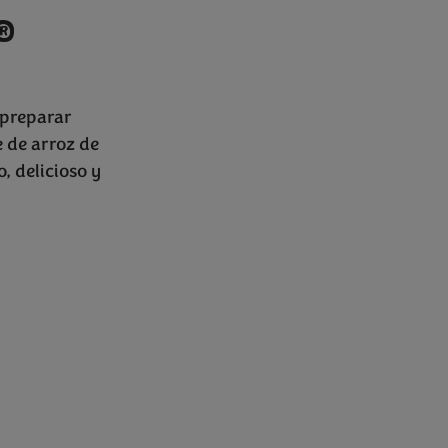
®
preparar
e de arroz de
, delicioso y
ions