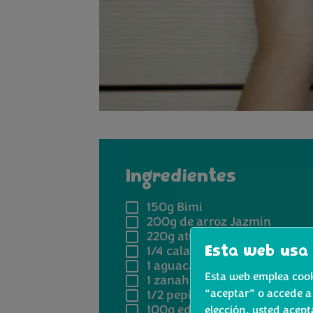
Ingredientes
150g
Bimi
200g
de arroz Jazmín
220g
atún fresco
1/4
calabaza asada
Esta web usa 
1
aguacate
Esta web emplea cooki
1
zanahoria
“aceptar” o accede a
1/2
pepino
100g
edamame
elección, usted acept