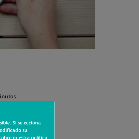
minutos
o
ible. Si selecciona
ción y ¼ de agua
odificado su
obre nuestra política