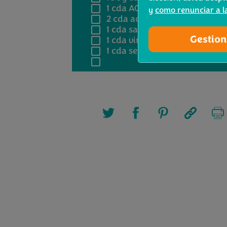
1 cda
AOVE
y
como renunciar a l
2 cda
aceite de sésamo
1 cda
salsa de soja
Gestion
1 cda
vinagre de arroz
1 cda
semilla de sésamo negr