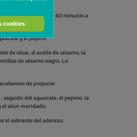
 a fuego lento
y la cocinamos durante 40 minutos a
s cookies
guacate y el pepino
e de oliva, el aceite de sésamo, la
 semillas de sésamo negro. Lo
 acabamos de preparar
, seguido del aguacate, el pepino, la
 el atún maridado.
 el sobrante del aderezo.