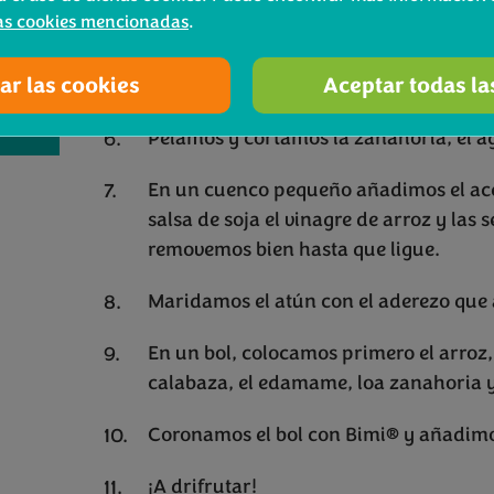
Cocinamos el arroz durante 18 minutos
as cookies mencionadas
.
Partimos la calabaza en dos mitades 
ar las cookies
Aceptar todas la
180ºC
a
Pelamos y cortamos la zanahoria, el a
En un cuenco pequeño añadimos el aceit
salsa de soja el vinagre de arroz y las
removemos bien hasta que ligue.
Maridamos el atún con el aderezo que
En un bol, colocamos primero el arroz, 
calabaza, el edamame, loa zanahoria y
Coronamos el bol con Bimi® y añadimos
¡A drifrutar!