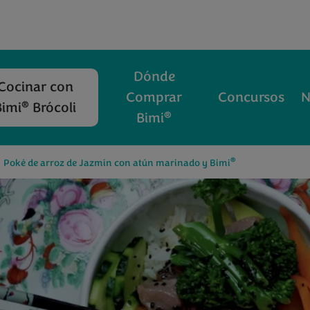
Dónde
Cocinar con
Comprar
Concursos
N
®
Bimi
Brócoli
®
Bimi
®
Poké de arroz de Jazmín con atún marinado y Bimi