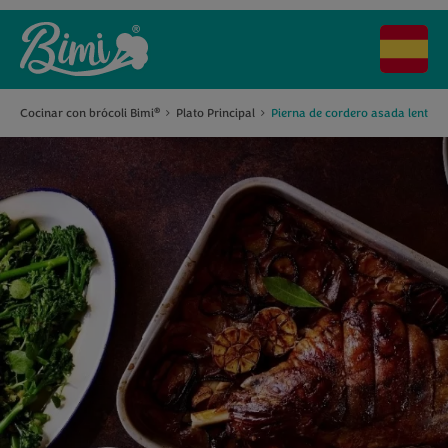
Cocinar con brócoli Bimi
Plato Principal
Pierna de cordero asada lentam
®