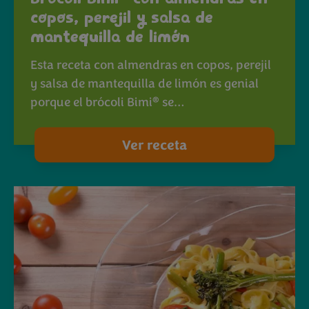
copos, perejil y salsa de
mantequilla de limón
Esta receta con almendras en copos, perejil
y salsa de mantequilla de limón es genial
®
porque el brócoli Bimi
se…
Ver receta