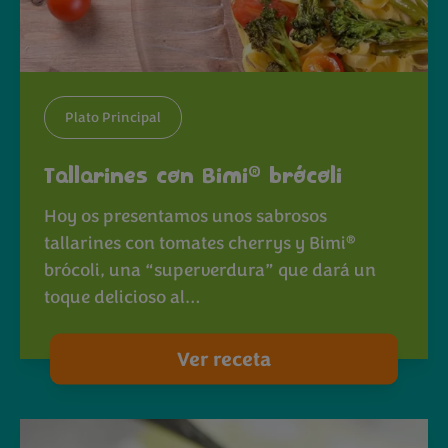
Plato Principal
®
Tallarines con Bimi
brócoli
Hoy os presentamos unos sabrosos
®
tallarines con tomates cherrys y Bimi
brócoli, una “superverdura” que dará un
toque delicioso al…
Ver receta