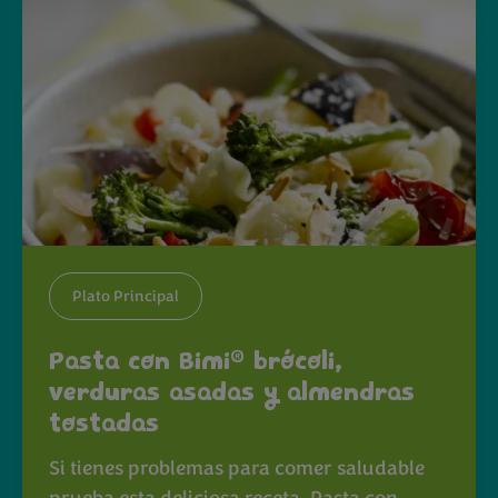
Plato Principal
®
Pasta con Bimi
brócoli,
verduras asadas y almendras
tostadas
Si tienes problemas para comer saludable