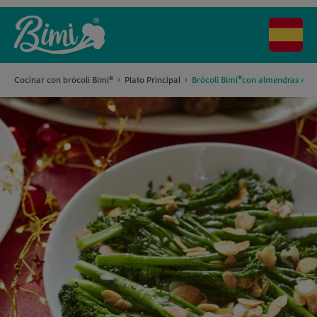
®
Cocinar con brócoli Bimi
Plato Principal
Brócoli Bimi
con almendras en co
®