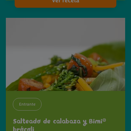
Ver receta
Entrante
®
Salteado de calabaza y Bimi
brócoli