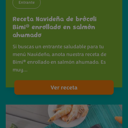
Entrante
Receta Navideña de brócoli
®
Bimi
enrollado en salmón
ahumado
Si buscas un entrante saludable para tu
menú Navideño, anota nuestra receta de
®
Bimi
enrollado en salmón ahumado. Es
muy…
Ver receta