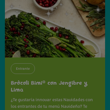
Entrante
®
Brócoli Bimi
con Jengibre y
Lima
¿Te gustaría innovar estas Navidades con
los entrantes de tu menú Navideño? Te