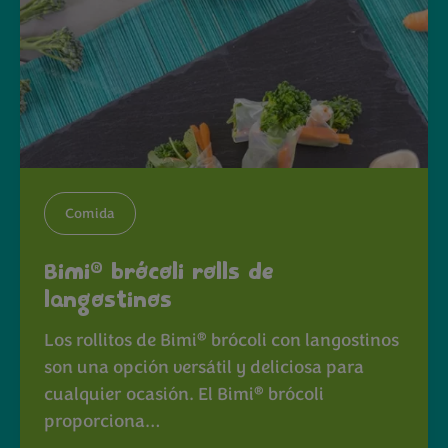
Comida
®
Bimi
brócoli rolls de
langostinos
®
Los rollitos de Bimi
brócoli con langostinos
son una opción versátil y deliciosa para
®
cualquier ocasión. El Bimi
brócoli
proporciona…