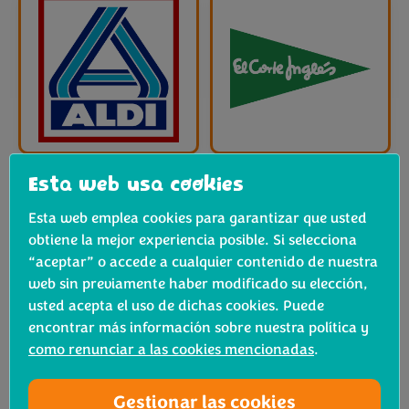
Esta web usa cookies
Esta web emplea cookies para garantizar que usted
obtiene la mejor experiencia posible. Si selecciona
“aceptar” o accede a cualquier contenido de nuestra
web sin previamente haber modificado su elección,
usted acepta el uso de dichas cookies. Puede
encontrar más información sobre nuestra política y
como renunciar a las cookies mencionadas
.
Gestionar las cookies