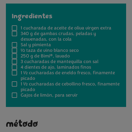
Ingredientes
1
cucharada de aceite de oliva virgen extra
340 g
de gambas crudas, peladas y
desvenadas, con la cola
Sal y pimienta
½
taza de vino blanco seco
®
250 g
de Bimi
, lavado
3
cucharadas de mantequilla con sal
4
dientes de ajo, laminados finos
1 ½
cucharadas de eneldo fresco, finamente
picado
1 ½
cucharadas de cebollino fresco, finamente
picado
Gajos de limón, para servir
método