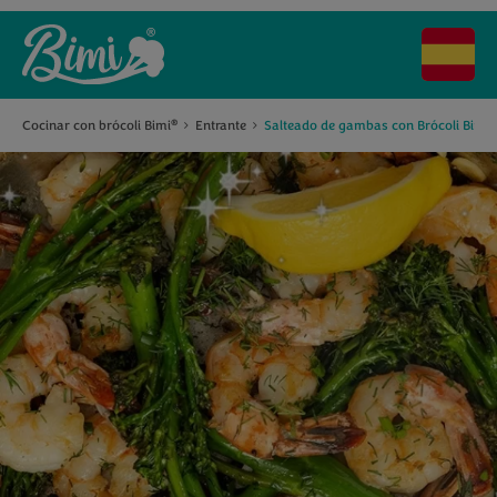
®
Cocinar con brócoli Bimi
Entrante
Salteado de gambas con Brócoli Bimi
®