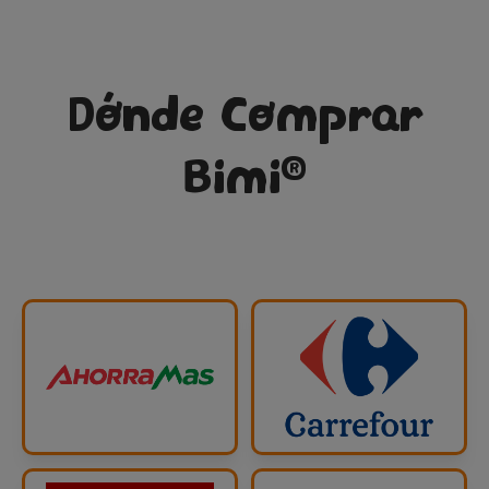
Dónde Comprar
®
Bimi