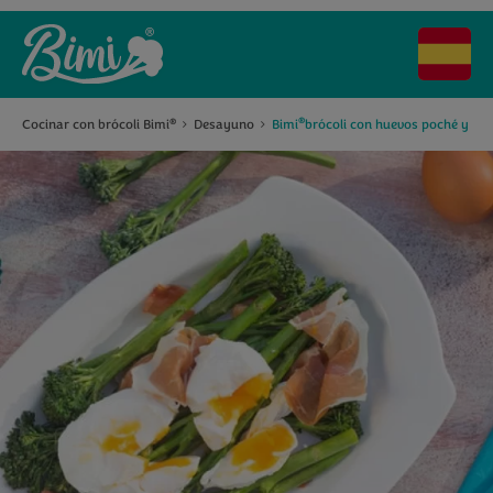
®
Cocinar con brócoli Bimi
Desayuno
Bimi
brócoli con huevos poché y ja
®