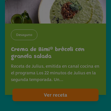
Desayuno
®
Crema de Bimi
brócoli con
granola salada
Receta de Julius, emitida en canal cocina en
el programa Los 22 minutos de Julius en la
segunda temporada. Un…
Ver receta