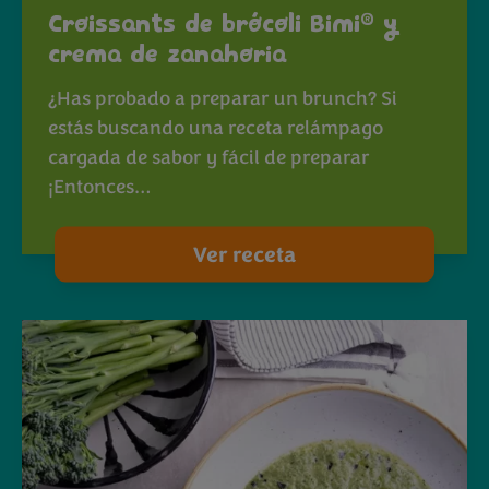
®
Croissants de brócoli Bimi
y
crema de zanahoria
¿Has probado a preparar un brunch? Si
estás buscando una receta relámpago
cargada de sabor y fácil de preparar
¡Entonces…
Ver receta