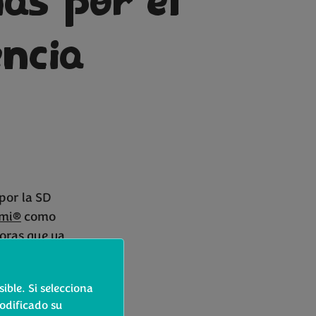
ás por el
ncia
por la SD
imi®
como
doras que ya
ducida en
descubrirlo
ible. Si selecciona
a familia de
odificado su
gran poder