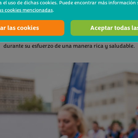
a el uso de dichas cookies. Puede encontrar más información s
e y versatilidad en la cocina. Un producto 100% saluble
as cookies mencionadas
.
ecuperar fuerzas e incluir en su dietas de entrenamient
ar las cookies
Aceptar todas la
cerlo porque todos los finishers de la prueba recibirán
 zona de postmeta para que puedan recuperar las fuer
durante su esfuerzo de una manera rica y saludable.