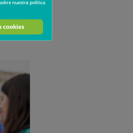
obre nuestra política
, ideal para
o.
s cookies
 bandejas de
zas perdidas