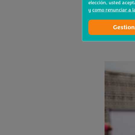
elección, usted acept
antioxidant
y
como renunciar a l
r
Gestion
Y podrán ha
Bimi® en la