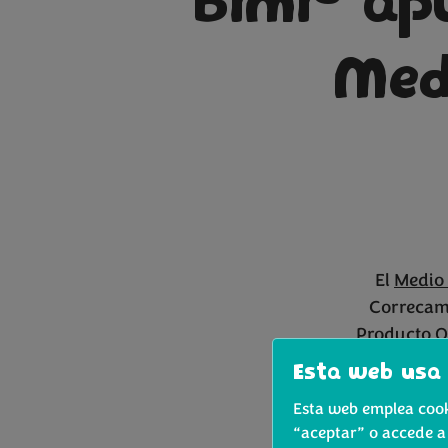
Bimi
apu
Med
El
Medio 
Correcami
Producto Of
conocen 
Esta web usa 
Murcia, co
Esta web emplea cooki
los 22 000 
“aceptar” o accede a
Bimi® Lov