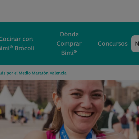
Dónde
Cocinar con
Comprar
Concursos
N
®
Bimi
Brócoli
®
Bimi
ás por el Medio Maratón Valencia