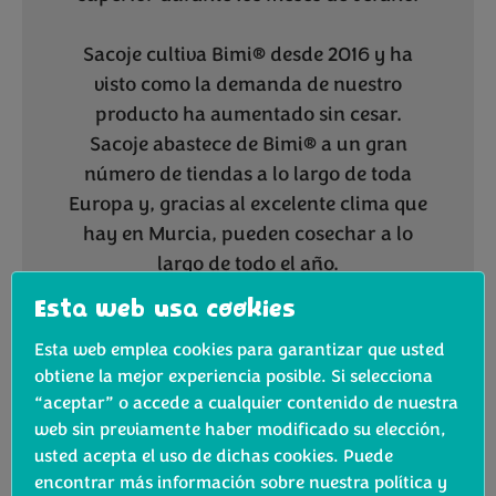
Sacoje cultiva Bimi® desde 2016 y ha
visto como la demanda de nuestro
producto ha aumentado sin cesar.
Sacoje abastece de Bimi® a un gran
número de tiendas a lo largo de toda
Europa y, gracias al excelente clima que
hay en Murcia, pueden cosechar a lo
largo de todo el año.
Esta web usa cookies
Recolectado a mano y puesto en hielo
Esta web emplea cookies para garantizar que usted
en el mismo punto de la recolección, el
obtiene la mejor experiencia posible. Si selecciona
Bimi® es entregado a los clientes en las
“aceptar” o accede a cualquier contenido de nuestra
mejores condiciones posibles gracias al
web sin previamente haber modificado su elección,
cuidado y detalle que el equipo de
usted acepta el uso de dichas cookies. Puede
Sacoje pone en cada entrega. Además
encontrar más información sobre nuestra política y