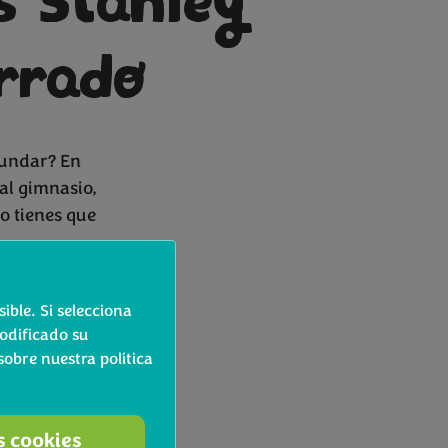
s Stanley
rrado
iundar? En
al gimnasio,
lo tienes que
ible. Si selecciona
odificado su
@gpardo41).
obre nuestra política
23:59
s cookies