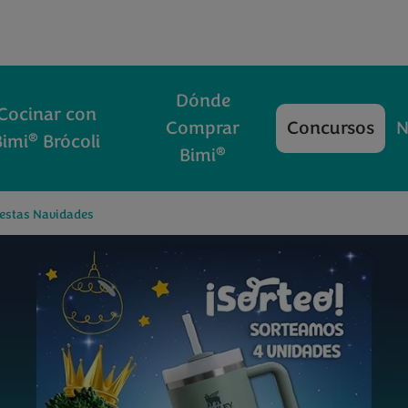
Dónde
Cocinar con
Comprar
Concursos
N
®
Bimi
Brócoli
®
Bimi
 estas Navidades