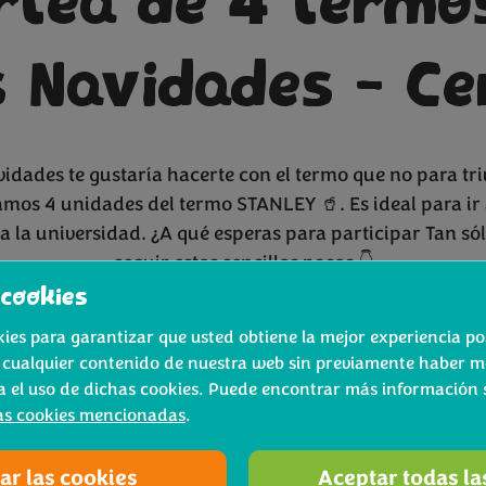
tea de 4 termo
s Navidades - Ce
vidades te gustaría hacerte con el termo que no para tr
mos 4 unidades del termo STANLEY 🥤. Es ideal para ir 
 a la universidad. ¿A qué esperas para participar Tan só
seguir estos sencillos pasos 👇
cookies
✅
Sigue a Bimi en Instagram (@bimi_es)
es para garantizar que usted obtiene la mejor experiencia pos
 cualquier contenido de nuestra web sin previamente haber m
 1 amigos/familiares en los comentarios (Ejemplo: 
a el uso de dichas cookies. Puede encontrar más información s
✅
Dale ‘Me Gusta’ a la publicación del sorteo.
as cookies mencionadas
.
es poarticipar hasta el día 6 de enero de 2025 a las 
ar las cookies
Aceptar todas la