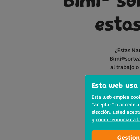
Bimi
sor
esta
¿Estas Na
Bimi®sortea
al trabajo o
Esta web usa 
Esta web emplea cooki
“aceptar” o accede a
✅
Nombra a
elección, usted acept
y
como renunciar a l
Pued
Gestion