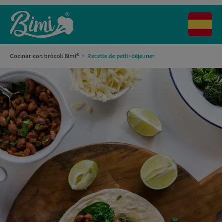
Cocinar con brócoli Bimi
Recette de petit-déjeuner
®