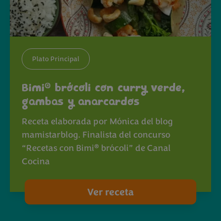
Plato Principal
®
Bimi
brócoli con curry verde,
gambas y anarcardos
Receta elaborada por Mónica del blog
mamistarblog. Finalista del concurso
®
“Recetas con Bimi
brócoli” de Canal
Cocina
Ver receta