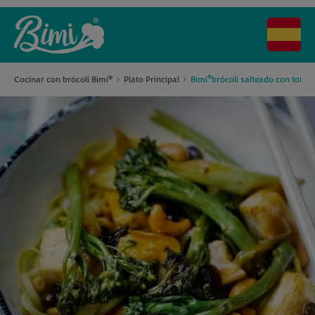
®
Cocinar con brócoli Bimi
Plato Principal
Bimi
brócoli salteado con tofú 
®