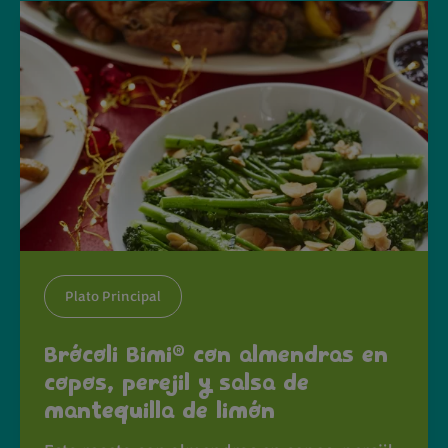
Plato Principal
®
Brócoli Bimi
con almendras en
copos, perejil y salsa de
mantequilla de limón