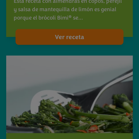
Esta receta con almendras en copos, perejil
y salsa de mantequilla de limón es genial
®
porque el brócoli Bimi
se…
Ver receta