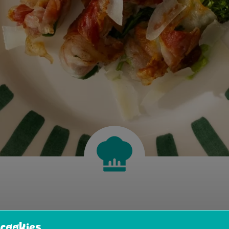
 gezellige tafelen en culinaire mini-maaltijden houdt, i
cookies
é perfecte manier om samen te koken én te genieten. W