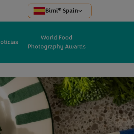
®
Bimi
Spain
World Food
oticias
Photography Awards