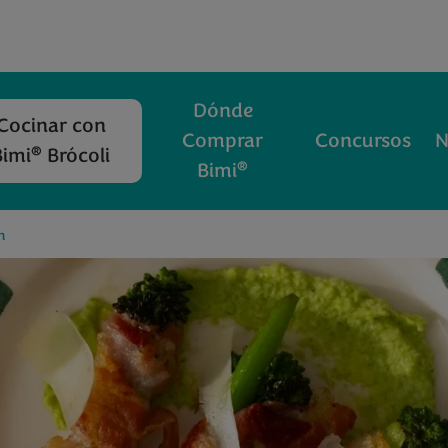
Dónde
Cocinar con
Comprar
Concursos
N
®
Bimi
Brócoli
®
Bimi
n