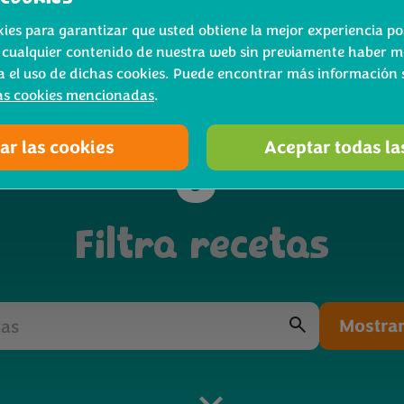
li zich uitstekend leent voor de gourmetplaat? De slan
es para garantizar que usted obtiene la mejor experiencia pos
lijk en geef jouw gourmetgerecht een gezonde, groene 
 cualquier contenido de nuestra web sin previamente haber m
 vind je onze leukste gourmetrecepten met Bimi®, zoal
a el uso de dichas cookies. Puede encontrar más información s
t romige saffraansaus, Bimi® omwikkeld met pancetta, 
as cookies mencionadas
.
rmetgerec
e met gepofte quinoa en zelfs een frisse currysoep al
.
ar las cookies
Aceptar todas la
Filtra recetas
Mostrar