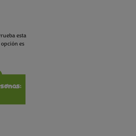
Prueba esta
a opción es
ions
sonas: