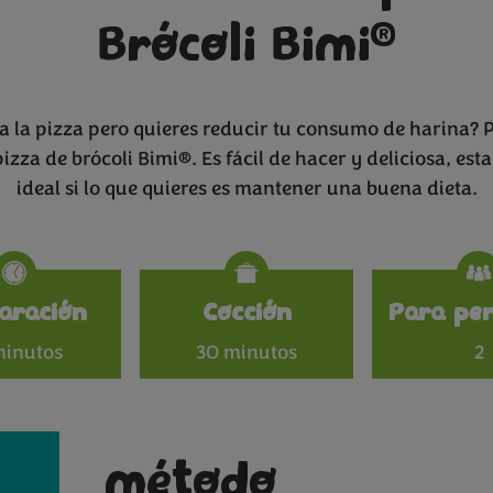
®
Brócoli Bimi
a la pizza pero quieres reducir tu consumo de harina? 
zza de brócoli Bimi®. Es fácil de hacer y deliciosa, est
ideal si lo que quieres es mantener una buena dieta.
Specificat
aración
Cocción
Para per
minutos
30 minutos
2
método