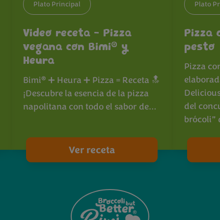
Plato Principal
Plato Pr
Video receta - Pizza
Pizza 
®
vegana con Bimi
y
pesto
Heura
Pizza co
elaborad
®
Bimi
➕ Heura ➕ Pizza = Receta 🔝
Deliciou
¡Descubre la esencia de la pizza
del conc
napolitana con todo el sabor de…
brócoli”
Ver receta