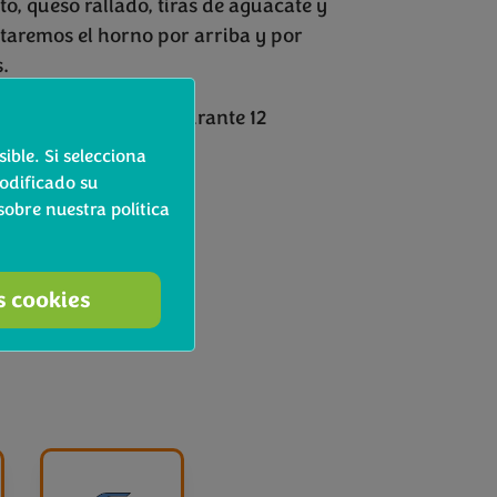
o, queso rallado, tiras de aguacate y
taremos el horno por arriba y por
.
 y la calentaremos durante 12
.
ible. Si selecciona
odificado su
obre nuestra política
s cookies
®