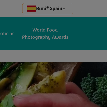
®
Bimi
Spain
World Food
oticias
Photography Awards