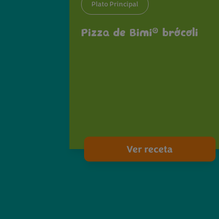
Plato Principal
®
Pizza de Bimi
brócoli
Ver receta