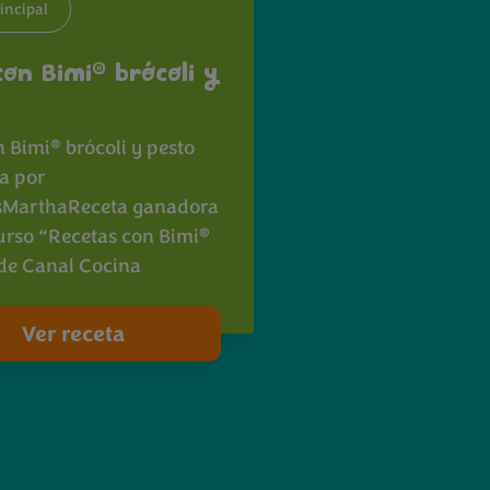
incipal
®
con Bimi
brócoli y
®
n Bimi
brócoli y pesto
a por
sMarthaReceta ganadora
®
urso “Recetas con Bimi
 de Canal Cocina
Ver receta