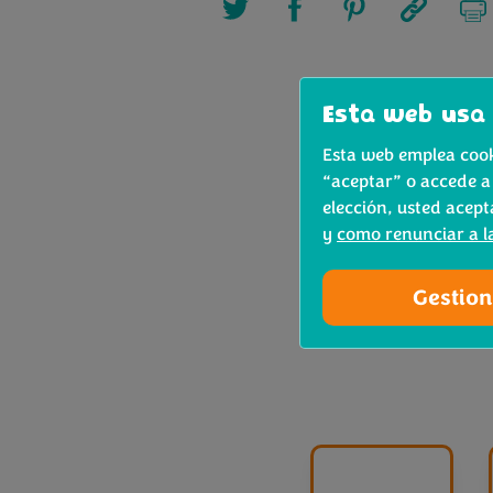
Esta web usa 
Esta web emplea cooki
“aceptar” o accede a
elección, usted acept
y
como renunciar a l
Gestion