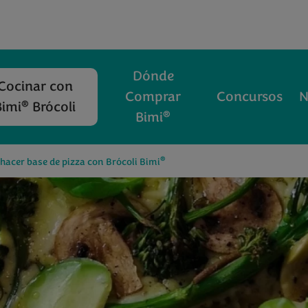
Dónde
Cocinar con
Comprar
Concursos
N
®
Bimi
Brócoli
®
Bimi
®
acer base de pizza con Brócoli Bimi